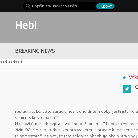
Hebi
BREAKING
NEWS
Je to hit
asd asdsa f
VÝR
1
restauraci. Dá se to zařadit mezi trend dnešní doby. Jestli jste ho už
sami nezkusíte udělat?
Nic složitého k jeho zpracování nepotřebujete. Z hlediska vybaven
živin. Dále je zapotřebí mixér pro vytvoření správné konzistence 
to samostatně. Asi víte, že tato zelenina obsahuje okolo 90% vody