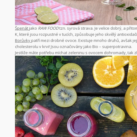
Špenát
jako
RAW FOOD
tzn. syrová strava. Je velice dobrý, a přit
K, které jsou rozpustné v tucích, způsobuje jeho skvělý antioxidač
Borůvky
patří mezi drobné ovoce. Existuje mnoho druhů, avšak jeji
cholesterolu v krvi! Jsou označovány jako Bio – superpotravina.
Jestliže máte potřebu míchat zeleninu s ovocem dohromady, tak 