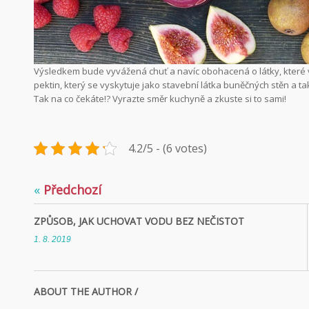
Výsledkem bude vyvážená chuť a navíc obohacená o látky, které v
pektin, který se vyskytuje jako stavební látka buněčných stěn a ta
Tak na co čekáte!? Vyrazte směr kuchyně a zkuste si to sami!
4.2/5 - (6 votes)
«
Předchozí
ZPŮSOB, JAK UCHOVAT VODU BEZ NEČISTOT
1. 8. 2019
ABOUT THE AUTHOR /