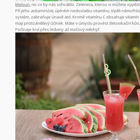
Meloun
, nic co by nás uchvátilo. Zelenina, kterou si můžete vypě
Při jeho
avitaminóze
, úplném nedostatku vitamínu, trpěli námořní
systém, zabraňuje únavě atd. Kromě vitamínu C obsahuje vitamín
mají protizánětlivý účinek. Máte v úmyslu provést detoxikační kůr
Počínaje krví přes ledviny až močový měchýř.