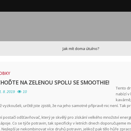
Jak mít doma útulno?
OBKY
CHOĎTE NA ZELENOU SPOLU SE SMOOTHIE!
Tento dr
1. 8. 2019
10
nabízí v
kavárně,
 vyzkoušeli, určitě jste zjistili, že na jeho samotné přípravě nic není. Tak pr
í postačí odšťavňovač, který je skvělý pro získání velkého množství energ
nápoje. Co se týče potravin, tak specificky v letních dnech doporučujeme 
. Nejlepší je nekombinovat více druhů potravin, jelikož pak tělo hůře zpra