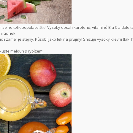
om se ho tolik populace štítí! Vysoký obsah karotenů, vitamínů B a C a dále t
ní účinek.
ch záměr je stejný. Působí jako lék na průjmy! Snižuje vysoký krevní tlak, 
zkuste
meloun s rybízem
!