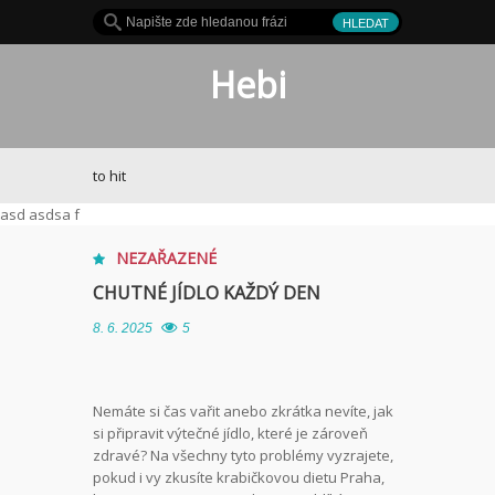
Hebi
Je to hit
asd asdsa f
NEZAŘAZENÉ
CHUTNÉ JÍDLO KAŽDÝ DEN
8. 6. 2025
5
Nemáte si čas vařit anebo zkrátka nevíte, jak
si připravit výtečné jídlo, které je zároveň
zdravé? Na všechny tyto problémy vyzrajete,
pokud i vy zkusíte
krabičkovou dietu Praha
,