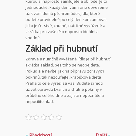
kterou si naprosto zamilujete a oblíbíte. Je to
jednoduché, každý den vám ráno dovezeme
až k vám domů pět hromádek jídla, které
budete pravidelně po celý den konzumovat.
Jídlo je čerstvé, chutné, nutričně vyvážené a
zkrátka pro vaše tělo naprosto ideální a
vhodné.
Základ při hubnutí
Zdravé a nutričně vyvážené jídlo je při hubnutí
zkrátka základ, bez toho se neobejdete.
Pokud ale nevíte, jak na přípravu zdravých
pokrmů, tak nezoufejte, krabičková dieta
Praha to celé vyřeší za vás. Budete si moci
užívat opravdu kvalitní a chutné pokrmy v
průběhu celého dne a zajisté nepoznáte a
nepocítíte hlad.
«
Předchozí
Další
»