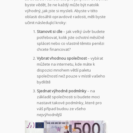
byste vědět, že ne každý může být natolik
výhodný, jak jste si mysleli. Abyste v této
oblasti dosáhli opravdové radosti, měli byste
učinit následující kroky:
Stanovit si cíle
– jak velký úvěr budete
potřebovat, kolik jste ochotní měsíčně
splácet nebo co vlastně těmito penězi
chcete financovat?
Vybrat vhodnou společnost
– vybírat
můžete na internetu, kde máte k
dispozici mnohem větší paletu
společností než pouze v místě vašeho
bydliště
Sjednat výhodné podmínky
– na
základě společnosti si budete moci
nastavit takové podmínky, které pro
váš případ budou ze všeho
nejvýhodnější