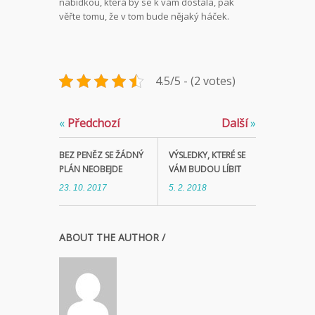
nabídkou, která by se k vám dostala, pak
věřte tomu, že v tom bude nějaký háček.
4.5/5 - (2 votes)
«
Předchozí
Další
»
BEZ PENĚZ SE ŽÁDNÝ
VÝSLEDKY, KTERÉ SE
PLÁN NEOBEJDE
VÁM BUDOU LÍBIT
23. 10. 2017
5. 2. 2018
ABOUT THE AUTHOR /