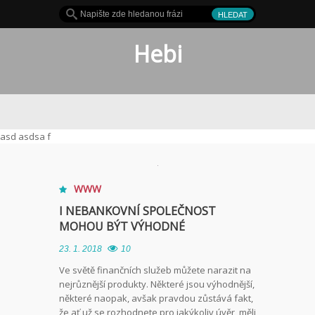
Hebi
 hit
asd asdsa f
WWW
I NEBANKOVNÍ SPOLEČNOST
MOHOU BÝT VÝHODNÉ
23. 1. 2018
10
Ve světě finančních služeb můžete narazit na
nejrůznější produkty. Některé jsou výhodnější,
některé naopak, avšak pravdou zůstává fakt,
že ať už se rozhodnete pro jakýkoliv úvěr, měli