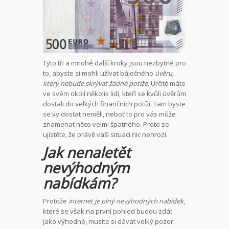
Tyto tři a mnohé další kroky jsou nezbytné pro
to, abyste si mohli užívat báječného
úvěru,
který nebude skrývat žádné potíže
. Určitě máte
ve svém okolí několik lidí, kteří se kvůli úvěrům
dostali do velkých finančních potíží. Tam byste
se vy dostat neměli, neboť to pro vás může
znamenat něco velmi špatného. Proto se
ujistěte, že právě vaší situaci nic nehrozí.
Jak nenaletět
nevýhodným
nabídkám?
Protože
internet je plný nevýhodných nabídek
,
které se však na první pohled budou zdát
jako výhodné, musíte si dávat velký pozor.