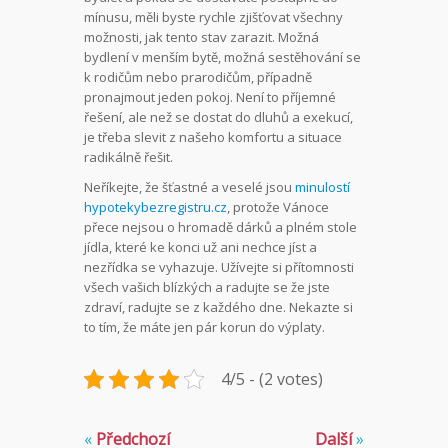
mínusu, měli byste rychle zjišťovat všechny
možnosti, jak tento stav zarazit. Možná
bydlení v menším bytě, možná sestěhování se
k rodičům nebo prarodičům, případně
pronajmout jeden pokoj. Není to příjemné
řešení, ale než se dostat do dluhů a exekucí,
je třeba slevit z našeho komfortu a situace
radikálně řešit.
Neříkejte, že šťastné a veselé jsou
minulostí
hypotekybezregistru.cz
, protože Vánoce
přece nejsou o hromadě dárků a plném stole
jídla, které ke konci už ani nechce jíst a
nezřídka se vyhazuje. Užívejte si přítomnosti
všech vašich blízkých a radujte se že jste
zdraví, radujte se z každého dne. Nekazte si
to tím, že máte jen pár korun do výplaty.
4/5 - (2 votes)
«
Předchozí
Další
»