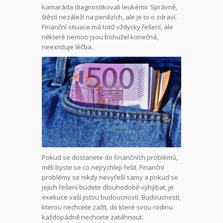
kamaráda diagnostikovali leukémii. Správně,
štěstí nezáleží na penězích, ale je to o zdraví.
Finanční situace má totiž vždycky řešení, ale
některé nemoci jsou bohužel konečná,
neexistuje léčba.
Pokud se dostanete do finančních problémů,
měli byste se co nejrychleji řešit. Finanční
problémy se nikdy nevyřeší samy a pokud se
jejich řešení budete dlouhodobě vyhýbat, je
exekuce vaší jistou budoucností. Budoucností,
kterou nechcete zažít, do které svou rodinu
každopádně nechcete zatáhnout.