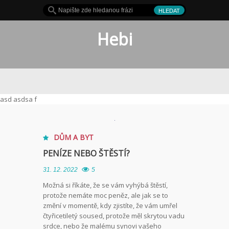
Hebi
o hit
asd asdsa f
DŮM A BYT
PENÍZE NEBO ŠTĚSTÍ?
31. 12. 2022
5
Možná si říkáte, že se vám vyhýbá štěstí,
protože nemáte moc peněz, ale jak se to
změní v momentě, kdy zjistíte, že vám umřel
čtyřicetiletý soused, protože měl skrytou vadu
srdce, nebo že malému synovi vašeho