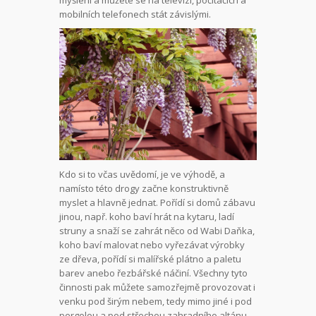
myšlení a můžete se na televizi, počítačích a
mobilních telefonech stát závislými.
Kdo si to včas uvědomí, je ve výhodě, a
namísto této drogy začne konstruktivně
myslet a hlavně jednat. Pořídí si domů zábavu
jinou, např. koho baví hrát na kytaru, ladí
struny a snaží se zahrát něco od Wabi Daňka,
koho baví malovat nebo vyřezávat výrobky
ze dřeva, pořídí si malířské plátno a paletu
barev anebo řezbářské náčiní. Všechny tyto
činnosti pak můžete samozřejmě provozovat i
venku pod širým nebem, tedy mimo jiné i pod
pergolou a pod střechou zahradního altánu.