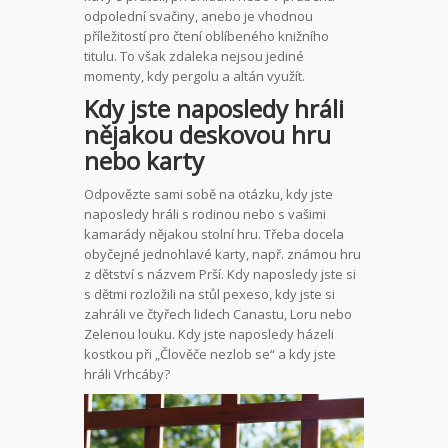
odpolední svačiny, anebo je vhodnou
příležitostí pro čtení oblíbeného knižního
titulu. To však zdaleka nejsou jediné
momenty, kdy pergolu a altán využít.
Kdy jste naposledy hráli
nějakou deskovou hru
nebo karty
Odpovězte sami sobě na otázku, kdy jste
naposledy hráli s rodinou nebo s vašimi
kamarády nějakou stolní hru. Třeba docela
obyčejné jednohlavé karty, např. známou hru
z dětství s názvem Prší. Kdy naposledy jste si
s dětmi rozložili na stůl pexeso, kdy jste si
zahráli ve čtyřech lidech Canastu, Loru nebo
Zelenou louku. Kdy jste naposledy házeli
kostkou při „Člověče nezlob se“ a kdy jste
hráli Vrhcáby?