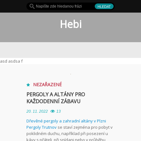
Hebi
hit
asd asdsa f
NEZAŘAZENÉ
PERGOLY A ALTÁNY PRO
KAŽDODENNÍ ZÁBAVU
20. 11. 2022
13
Dřevěné pergoly a zahradní altány v Plzni
Pergoly Trutnov
se staví zejména pro pobyt v
poklidném duchu, například při posezení u
kávy s přáteli, při snídani nebo v průběhu