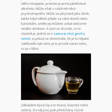
něho neopijete, protože je prost jakéhokoli
alkoholu. Může však v sobě mít něco
psychotropního. Může se pít právě jako drink,
takže když někdo přijde za vámi domů nebo
kanceláře, směle jej můžete uvítat welcome
nealko drinkem. A nyní se dozvíte, co to
vlastně je. Jedná se o
samurai shot geisha
velvet
, a pokud se domníváte, že je to nějaké
zaklínadlo tak není, je to prostě název toho,
co je v láhvi.
Základem bývá čaj a to tmavý, klasický nebo
zelený. Do něj jsou pak přimíchány různé