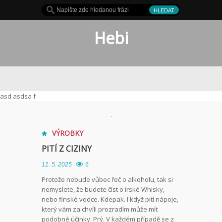
Hebi
it
asd asdsa f
VÝROBKY
PITÍ Z CIZINY
11. 5. 2025
6
Protože nebude vůbec řeč o alkoholu, tak si
nemyslete, že budete číst o irské Whisky,
nebo finské vodce. Kdepak. I když pití nápoje,
který vám za chvíli prozradím může mít
podobné účinky. Prý. V každém případě se z