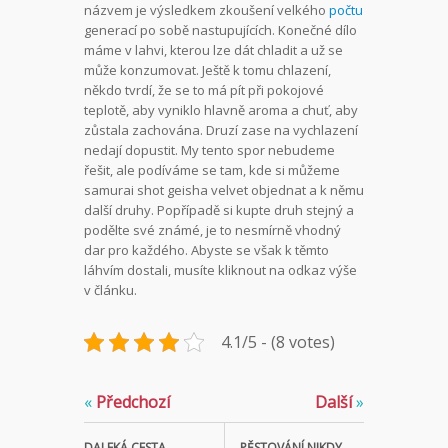
názvem je výsledkem zkoušení velkého
počtu
generací po sobě nastupujících. Konečné dílo
máme v lahvi, kterou lze dát chladit a už se
může konzumovat. Ještě k tomu chlazení,
někdo tvrdí, že se to má pít při pokojové
teplotě, aby vyniklo hlavně aroma a chuť, aby
zůstala zachována. Druzí zase na vychlazení
nedají dopustit. My tento spor nebudeme
řešit, ale podíváme se tam, kde si můžeme
samurai shot geisha velvet objednat a k němu
další druhy. Popřípadě si kupte druh stejný a
podělte své známé, je to nesmírně vhodný
dar pro každého. Abyste se však k těmto
láhvím dostali, musíte kliknout na odkaz výše
v článku.
4.1/5 - (8 votes)
«
Předchozí
Další
»
DALEKÁ CESTA
PĚSTOVÁNÍ NIKDY