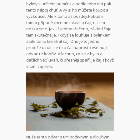
byliny v určitém poměru a podle toho má pak
tento nápoj chuť. A vy si ho můžete koupit a
vyzkoušet. Ale k tomu až později.Pokud v
tomto případě chceme mluvit o čaji, nic tím
nezkazíme. Jak již jednou řečeno, základ čaje
tam skutečně je. I když se louhuje s bylinkami
stále tomu lze říkat čaj. Ono je to jedno,
protože u nás se říká čaj naprosto všemu, i
odvaru z kopřiv. Všechno, co se z bylin a
dalších věcí uvaří, či přesněji spaří, je čaj. I když
v tom čaj není.
Nuže tento odvar s tím podivným a dlouhým