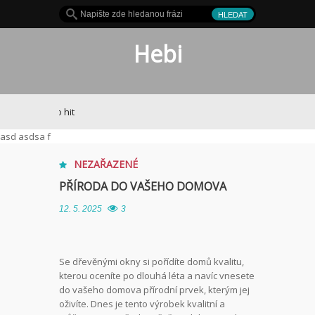
Hebi
Je to hit
asd asdsa f
NEZAŘAZENÉ
PŘÍRODA DO VAŠEHO DOMOVA
12. 5. 2025
3
Se
dřevěnými okny
si pořídíte domů kvalitu,
kterou oceníte po dlouhá léta a navíc vnesete
do vašeho domova přírodní prvek, kterým jej
oživíte. Dnes je tento výrobek kvalitní a