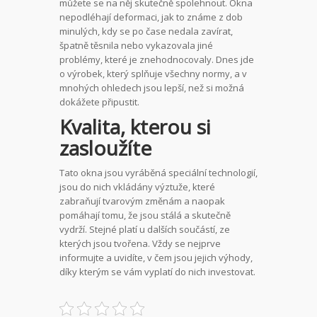
můžete se na něj skutečně spolehnout. Okna
nepodléhají deformaci, jak to známe z dob
minulých, kdy se po čase nedala zavírat,
špatně těsnila nebo vykazovala jiné
problémy, které je znehodnocovaly. Dnes jde
o výrobek, který splňuje všechny normy, a v
mnohých ohledech jsou lepší, než si možná
dokážete připustit.
Kvalita, kterou si
zasloužíte
Tato okna jsou vyráběná speciální technologií,
jsou do nich vkládány výztuže, které
zabraňují tvarovým změnám a naopak
pomáhají tomu, že jsou stálá a skutečně
vydrží. Stejné platí u dalších součástí, ze
kterých jsou tvořena. Vždy se nejprve
informujte a uvidíte, v čem jsou jejich výhody,
díky kterým se vám vyplatí do nich investovat.