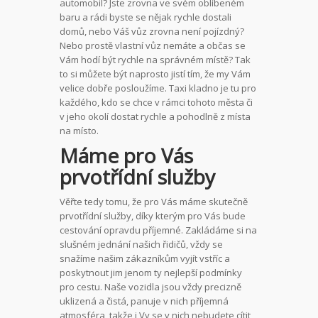
automobil? Jste zrovna ve svém oblíbeném
baru a rádi byste se nějak rychle dostali
domů, nebo Váš vůz zrovna není pojízdný?
Nebo prostě vlastní vůz nemáte a občas se
Vám hodí být rychle na správném místě? Tak
to si můžete být naprosto jistí tím, že my Vám
velice dobře posloužíme.
Taxi kladno
je tu pro
každého, kdo se chce v rámci tohoto města či
v jeho okolí dostat rychle a pohodlně z místa
na místo.
Máme pro Vás
prvotřídní služby
Věřte tedy tomu, že pro Vás máme skutečně
prvotřídní služby, díky kterým pro Vás bude
cestování opravdu příjemné. Zakládáme si na
slušném jednání našich řidičů, vždy se
snažíme našim zákazníkům vyjít vstříc a
poskytnout jim jenom ty nejlepší podmínky
pro cestu. Naše vozidla jsou vždy precizně
uklizená a čistá, panuje v nich příjemná
atmosféra, takže i Vy se v nich nebudete cítit