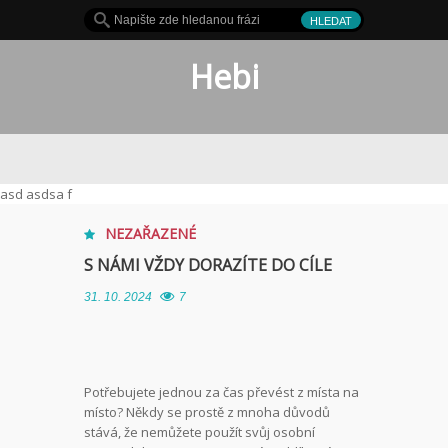
Hebi
Je to hit
asd asdsa f
NEZAŘAZENÉ
S NÁMI VŽDY DORAZÍTE DO CÍLE
31. 10. 2024
7
Potřebujete jednou za čas převést z místa na
místo? Někdy se prostě z mnoha důvodů
stává, že nemůžete použít svůj osobní