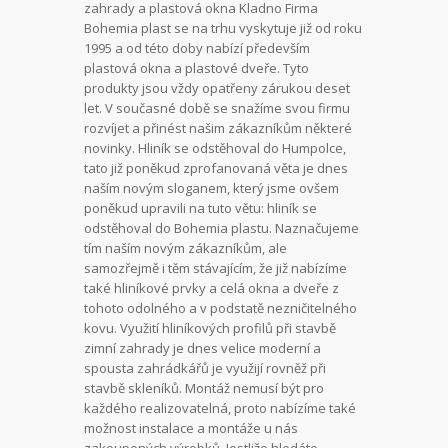
zahrady a plastová okna Kladno Firma
Bohemia plast se na trhu vyskytuje již od roku
1995 a od této doby nabízí především
plastová okna a plastové dveře. Tyto
produkty jsou vždy opatřeny zárukou deset
let. V současné době se snažíme svou firmu
rozvíjet a přinést našim zákazníkům některé
novinky. Hliník se odstěhoval do Humpolce,
tato již poněkud zprofanovaná věta je dnes
naším novým sloganem, který jsme ovšem
poněkud upravili na tuto větu: hliník se
odstěhoval do Bohemia plastu. Naznačujeme
tím naším novým zákazníkům, ale
samozřejmě i těm stávajícím, že již nabízíme
také hliníkové prvky a celá okna a dveře z
tohoto odolného a v podstatě nezničitelného
kovu. Využití hliníkových profilů při stavbě
zimní zahrady
je dnes velice moderní a
spousta zahrádkářů je využijí rovněž při
stavbě skleníků. Montáž nemusí být pro
každého realizovatelná, proto nabízíme také
možnost instalace a montáže u nás