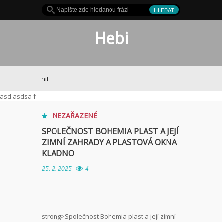
Hebi
Je to hit
asd asdsa f
NEZAŘAZENÉ
SPOLEČNOST BOHEMIA PLAST A JEJÍ
ZIMNÍ ZAHRADY A PLASTOVÁ OKNA
KLADNO
25. 2. 2025
4
strong>Společnost Bohemia plast a její zimní