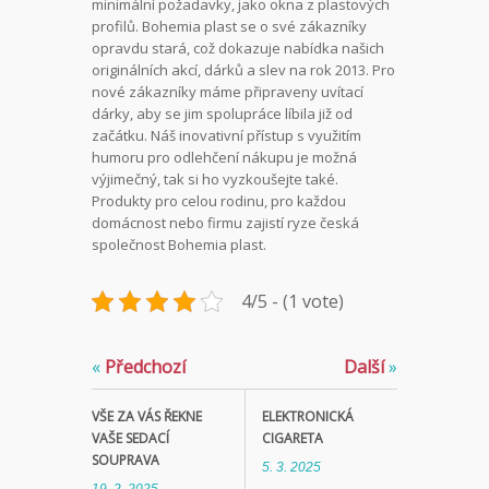
minimální požadavky, jako okna z plastových
profilů. Bohemia plast se o své zákazníky
opravdu stará, což dokazuje nabídka našich
originálních akcí, dárků a slev na rok 2013. Pro
nové zákazníky máme připraveny uvítací
dárky, aby se jim spolupráce líbila již od
začátku. Náš inovativní přístup s využitím
humoru pro odlehčení nákupu je možná
výjimečný, tak si ho vyzkoušejte také.
Produkty pro celou rodinu, pro každou
domácnost nebo firmu zajistí ryze česká
společnost Bohemia plast.
4/5 - (1 vote)
«
Předchozí
Další
»
VŠE ZA VÁS ŘEKNE
ELEKTRONICKÁ
VAŠE SEDACÍ
CIGARETA
SOUPRAVA
5. 3. 2025