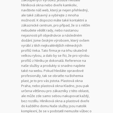
zakoupených výrobků. Jestliže hledáte
hliníková okna nebo dveře kamkoliv,
navštivte náš web, který je nejen přehledný,
ale také zábavný a vybírejte z mnoha
možností. K dispozici máte také kontaktní a
zákaznické centrum, pro případ, že si s něčím
nebudete vědět rady, nebo nastanou
nejasnosti při objednávce a následném
dodání. Jsme českým výrobcem, který ovšem
vyrábí z těch nejkvalitnějších německých
profilů Veka. Tato firma je na trhu skutečně
velkou rybou, a dalo by se říci, že pro výrobu
profilů z hliníku je dokonalá. Reference na
naše služby a produkty si snadno najdete
také na webu. Pokud hledáte opravdové
profesionály, tak se obraťte na Bohemia
plast, je to pro vás jistota. Plastová okna
Praha, nebo
plastová okna Kladno
, jsou pak
určena většinou pro zákazníky z této oblasti,
ale může zde samo sebou nakupovat každý,
bez rozdílu. Hliníková okna a plastové dveře
do každého domu Naše služby jsou natolik
komplexní, že se v podstatě nemusíte vůbec o