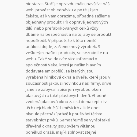
nic starat. Stačí je opravdu málo, navštívit náš
web, provést objednávku a po té již jen
čekáte, až k vám dorazíme, případně zašleme
objednaný produkt. Při dopravě jednotlivých
dílů, nebo prefabrikovaných celků vždy
dbáme na bezpečnost a na to, aby se produkt
nepoškodil. V případě, že k této nemilé
události dojde, zašleme nový výrobek. S
veškerými našimi produkty, se seznámíte na
webu. Také se dozvíte více informací o
společnosti Veka, která je naším hlavním
dodavatelem profilů, ze kterých jsou
vyráběna hliníková okna a dveře, které jsou v
současnosti jakousi novinkou naší firmy, dříve
jsme se zabývali spíše jen výrobou oken
plastových a také plastových dveří. Vhodně
zvolená
plastová okna
zajistí doma teplo i v
těch nejchladnějších měsících a lidé dnes
plynule přechází právě k používání těchto
stavebních prvků. Samozřejmě se vyrábí také
dřevěná okna, ty jsou ovšem většinou
poněkud dražší, mají-li splňovat stejné