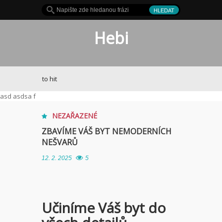
Hebi
Je to hit
asd asdsa f
NEZAŘAZENÉ
ZBAVÍME VÁŠ BYT NEMODERNÍCH
NEŠVARŮ
12. 2. 2025
5
Učiníme Váš byt do