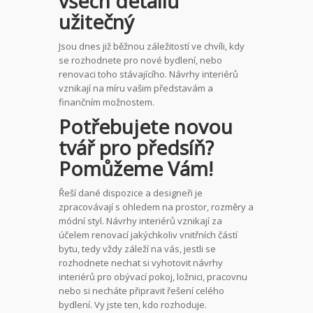
všech detailů
užitečný
Jsou dnes již běžnou záležitostí ve chvíli, kdy
se rozhodnete pro nové bydlení, nebo
renovaci toho stávajícího. Návrhy interiérů
vznikají na míru vašim představám a
finančním možnostem.
Potřebujete novou
tvář pro předsíň?
Pomůžeme Vám!
Řeší dané dispozice a designeři je
zpracovávají s ohledem na prostor, rozměry a
módní styl. Návrhy interiérů vznikají za
účelem renovací jakýchkoliv vnitřních částí
bytu, tedy vždy záleží na vás, jestli se
rozhodnete nechat si vyhotovit
návrhy
interiérů
pro obývací pokoj, ložnici, pracovnu
nebo si necháte připravit řešení celého
bydlení. Vy jste ten, kdo rozhoduje.