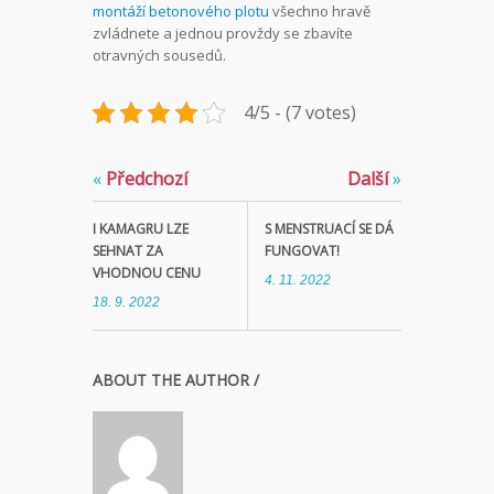
montáží betonového plotu
všechno hravě
zvládnete a jednou provždy se zbavíte
otravných sousedů.
4/5 - (7 votes)
«
Předchozí
Další
»
I KAMAGRU LZE
S MENSTRUACÍ SE DÁ
SEHNAT ZA
FUNGOVAT!
VHODNOU CENU
4. 11. 2022
18. 9. 2022
ABOUT THE AUTHOR /