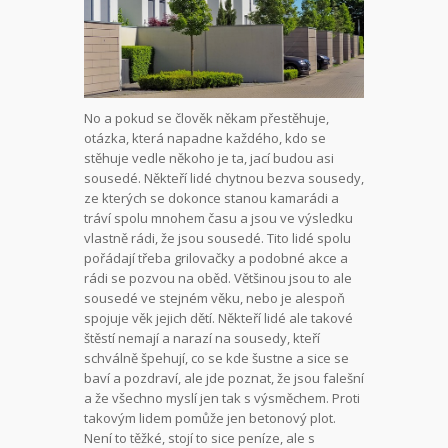
No a pokud se člověk někam přestěhuje,
otázka, která napadne každého, kdo se
stěhuje vedle někoho je ta, jací budou asi
sousedé. Někteří lidé chytnou bezva sousedy,
ze kterých se dokonce stanou kamarádi a
tráví spolu mnohem času a jsou ve výsledku
vlastně rádi, že jsou sousedé. Tito lidé spolu
pořádají třeba grilovačky a podobné akce a
rádi se pozvou na oběd. Většinou jsou to ale
sousedé ve stejném věku, nebo je alespoň
spojuje věk jejich dětí.
Někteří lidé ale takové
štěstí nemají a narazí na sousedy, kteří
schválně špehují, co se kde šustne a sice se
baví a pozdraví, ale jde poznat, že jsou falešní
a že všechno myslí jen tak s výsměchem. Proti
takovým lidem pomůže jen betonový plot.
Není to těžké, stojí to sice peníze, ale s