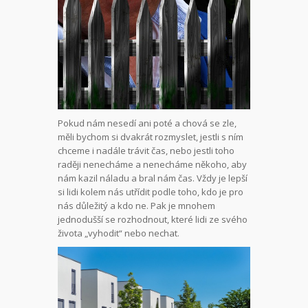
Pokud nám nesedí ani poté a chová se zle,
měli bychom si dvakrát rozmyslet, jestli s ním
chceme i nadále trávit čas, nebo jestli toho
raději nenecháme a nenecháme někoho, aby
nám kazil náladu a bral nám čas. Vždy je lepší
si lidi kolem nás utřídit podle toho, kdo je pro
nás důležitý a kdo ne. Pak je mnohem
jednodušší se rozhodnout, které lidi ze svého
života „vyhodit“ nebo nechat.