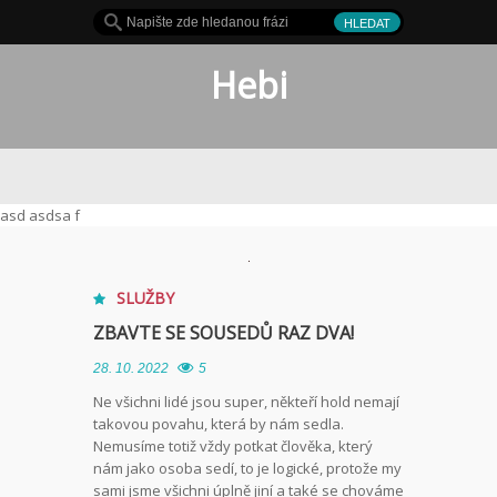
Hebi
hit
asd asdsa f
SLUŽBY
ZBAVTE SE SOUSEDŮ RAZ DVA!
28. 10. 2022
5
Ne všichni lidé jsou super, někteří hold nemají
takovou povahu, která by nám sedla.
Nemusíme totiž vždy potkat člověka, který
nám jako osoba sedí, to je logické, protože my
sami jsme všichni úplně jiní a také se chováme